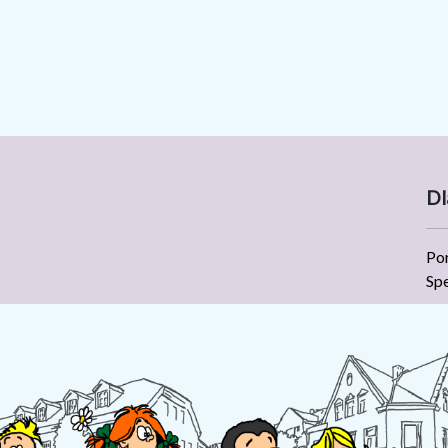
Dl
Po
Sp