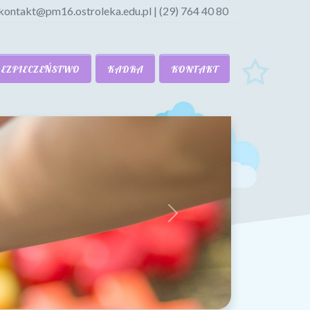
 kontakt@pm16.ostroleka.edu.pl | (29) 764 40 80
EZPIECZEŃSTWO
KADRA
KONTAKT
Next