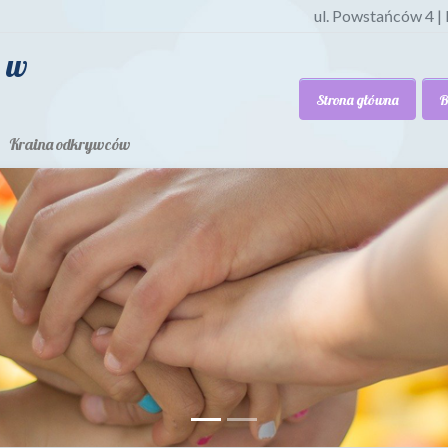
ul. Powstańców 4 |
6 w
Strona główna
B
Kraina odkrywców