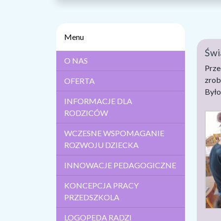
Menu
Świ
O NAS
Prze
zrob
OFERTA
Było
INFORMACJE DLA
RODZICÓW
WCZESNE WSPOMAGANIE
ROZWOJU DZIECKA
INNOWACJE PEDAGOGICZNE
KONCEPCJA PRACY
PRZEDSZKOLA
LOGOPEDA RADZI