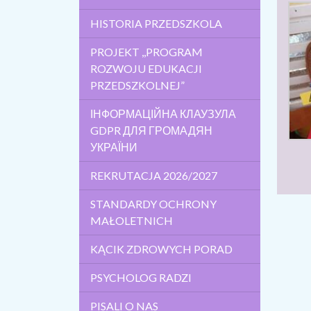
HISTORIA PRZEDSZKOLA
PROJEKT ,,PROGRAM
ROZWOJU EDUKACJI
PRZEDSZKOLNEJ”
ІНФОРМАЦІЙНА КЛАУЗУЛА
GDPR ДЛЯ ГРОМАДЯН
УКРАЇНИ
REKRUTACJA 2026/2027
STANDARDY OCHRONY
MAŁOLETNICH
KĄCIK ZDROWYCH PORAD
PSYCHOLOG RADZI
PISALI O NAS