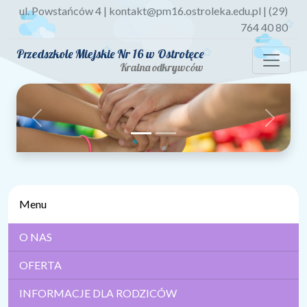
ul. Powstańców 4 | kontakt@pm16.ostroleka.edu.pl | (29)
764 40 80
Przedszkole Miejskie Nr 16 w Ostrołęce
Kraina odkrywców
Previous
Next
Menu
O NAS
OFERTA
INFORMACJE DLA RODZICÓW