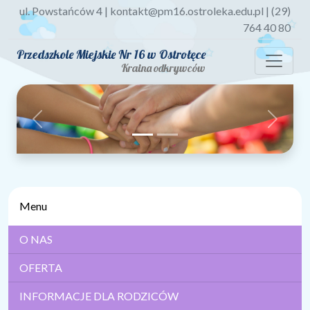
ul. Powstańców 4 | kontakt@pm16.ostroleka.edu.pl | (29)
764 40 80
Przedszkole Miejskie Nr 16 w Ostrołęce
Kraina odkrywców
Previous
Next
Menu
O NAS
OFERTA
INFORMACJE DLA RODZICÓW