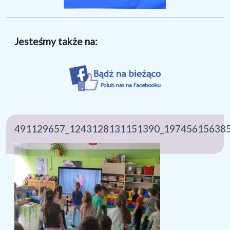
Jesteśmy także na:
491129657_1243128131151390_19745615638