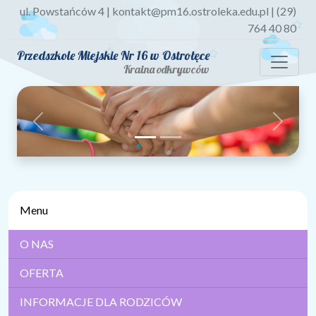
ul. Powstańców 4 | kontakt@pm16.ostroleka.edu.pl | (29)
764 40 80
Przedszkole Miejskie Nr 16 w Ostrołęce
Kraina odkrywców
Previous
Next
Menu
O NAS
OFERTA
INFORMACJE DLA RODZICÓW